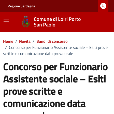
Vai ai contenuti
Vai al footer
Regione Sardegna
Comune di Loiri Porto
San Paolo
Home
/
Novità
/
Bandi di concorso
/
Concorso per Funzionario Assistente sociale – Esiti prove
scritte e comunicazione data prova orale
Concorso per Funzionario
Assistente sociale – Esiti
prove scritte e
comunicazione data