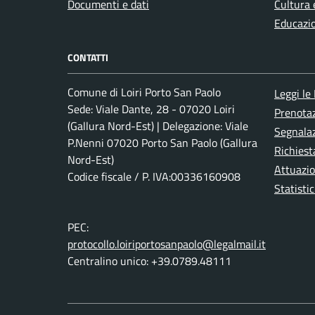
Documenti e dati
Cultura 
Educazi
CONTATTI
Comune di Loiri Porto San Paolo
Leggi le
Sede: Viale Dante, 28 - 07020 Loiri
Prenota
(Gallura Nord-Est) | Delegazione: Viale
Segnalaz
P.Nenni 07020 Porto San Paolo (Gallura
Richiest
Nord-Est)
Attuazi
Codice fiscale / P. IVA:00336160908
Statistic
PEC:
protocollo.loiriportosanpaolo@legalmail.it
Centralino unico: +39.0789.48111