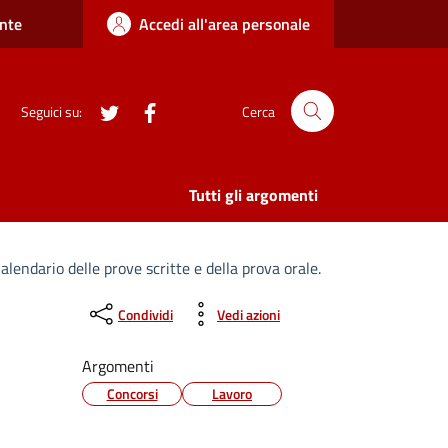
nte
Accedi all'area personale
twitter
Facebook
Seguici su:
Cerca
Tutti gli argomenti
Calendario delle prove scritte e della prova orale.
Condividi
Vedi azioni
Argomenti
Concorsi
Lavoro