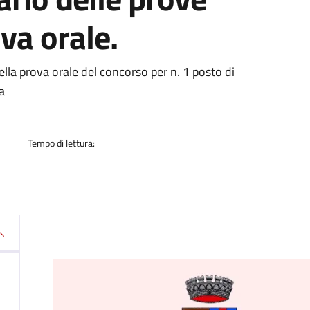
ova orale.
a
della prova orale del concorso per n. 1 posto di
za
Tempo di lettura: