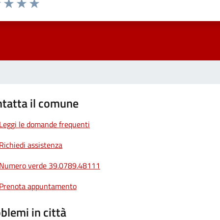
1 stelle su 5
uta 2 stelle su 5
Valuta 3 stelle su 5
Valuta 4 stelle su 5
Valuta 5 stelle su 5
tatta il comune
Leggi le domande frequenti
Richiedi assistenza
Numero verde 39.0789.48111
Prenota appuntamento
blemi in città