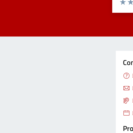
Valuta 
Val
Con
Pro