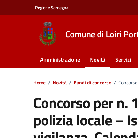
Vai ai contenuti
Vai al footer
Regione Sardegna
Comune di Loiri Por
Amministrazione
Novità
Servizi
Home
/
Novità
/
Bandi di concorso
/
Concorso 
Concorso per n. 1
polizia locale – I
vigilanza. Calend