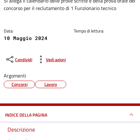
Dettagli della notizia
Si allega il calendario delle prove scritte e della prova orale del
concorso per il reclutamento di 1 Funzionario tecnico
Data:
Tempo di lettura:
10 Maggio 2024
Condividi
Vedi azioni
Argomenti
Concorsi
Lavoro
INDICE DELLA PAGINA
Descrizione