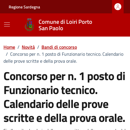
Vai ai contenuti
Vai al footer
Regione Sardegna
Comune di Loiri Porto
San Paolo
Home
/
Novità
/
Bandi di concorso
/
Concorso per n. 1 posto di Funzionario tecnico. Calendario
delle prove scritte e della prova orale.
Concorso per n. 1 posto di
Funzionario tecnico.
Calendario delle prove
scritte e della prova orale.