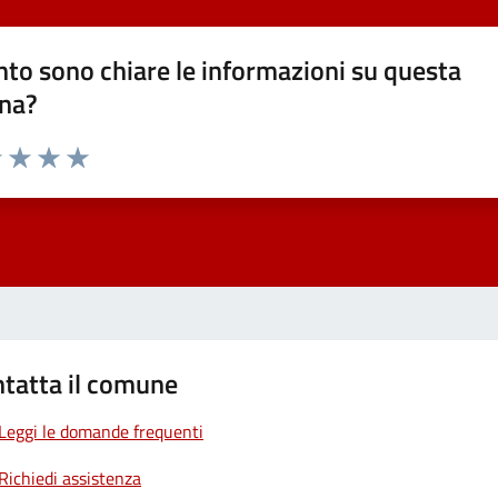
to sono chiare le informazioni su questa
na?
1 stelle su 5
uta 2 stelle su 5
Valuta 3 stelle su 5
Valuta 4 stelle su 5
Valuta 5 stelle su 5
tatta il comune
Leggi le domande frequenti
Richiedi assistenza