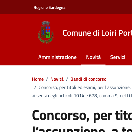
Vai ai contenuti
Vai al footer
Regione Sardegna
Comune di Loiri Por
Amministrazione
Novità
Servizi
Home
/
Novità
/
Bandi di concorso
/
Concorso, per titoli ed esami, per l’assunzione,
ai sensi degli articoli 1014 e 678, comma 9, del D.
Concorso, per tit
l’assunzione, a 