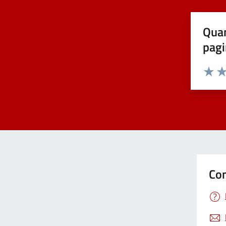
Quan
pagi
Valuta 
Val
Con