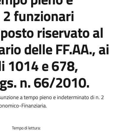
 2 funzionari
1 posto riservato al
rio delle FF.AA., ai
li 1014 e 678,
gs. n. 66/2010.
a
ssunzione a tempo pieno e indeterminato di n. 2
conomico-Finanziaria.
Tempo di lettura: