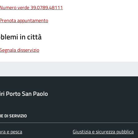
Numero verde 39.0789.48111
Prenota appuntamento
blemi in città
Segnala disservizio
ri Porto San Paolo
E DI SERVIZIO
ura e pesca
Giustizia e sicurezza pubblica