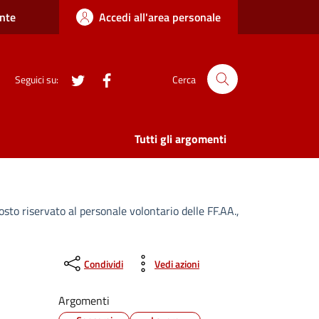
nte
Accedi all'area personale
twitter
Facebook
Seguici su:
Cerca
Tutti gli argomenti
osto riservato al personale volontario delle FF.AA.,
Condividi
Vedi azioni
Argomenti