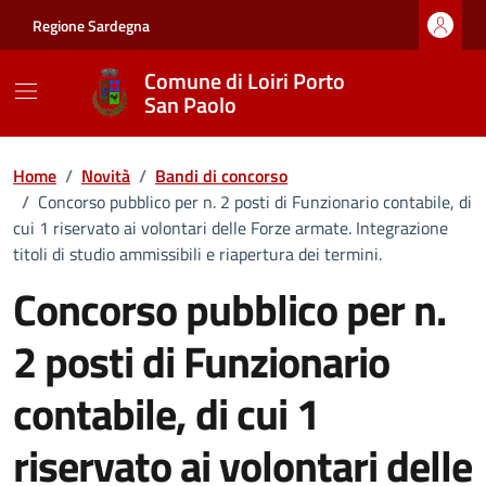
Vai ai contenuti
Vai al footer
Regione Sardegna
Comune di Loiri Porto
San Paolo
Home
/
Novità
/
Bandi di concorso
/
Concorso pubblico per n. 2 posti di Funzionario contabile, di
cui 1 riservato ai volontari delle Forze armate. Integrazione
titoli di studio ammissibili e riapertura dei termini.
Concorso pubblico per n.
2 posti di Funzionario
contabile, di cui 1
riservato ai volontari delle