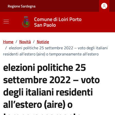
Vai ai contenuti
Vai al footer
Regione Sardegna
Comune di Loiri Porto
San Paolo
Home
/
Novità
/
Notizie
/
elezioni politiche 25 settembre 2022 – voto degli italiani
residenti all’estero (aire) o temporaneamente all’estero
elezioni politiche 25
settembre 2022 – voto
degli italiani residenti
all’estero (aire) o