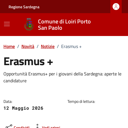
Vai ai contenuti
Vai al footer
Regione Sardegna
Comune di Loiri Porto
San Paolo
Home
/
Novità
/
Notizie
/
Erasmus +
Erasmus +
Dettagli della notizia
Opportunità Erasmus+ per i giovani della Sardegna: aperte le
candidature
Data:
Tempo di lettura:
12 Maggio 2026
Condividi
Vedi azioni