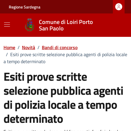
Vai ai contenuti
Vai al footer
Regione Sardegna
Comune di Loiri Porto
San Paolo
Home
/
Novità
/
Bandi di concorso
/
Esiti prove scritte selezione pubblica agenti di polizia locale
a tempo determinato
Esiti prove scritte
selezione pubblica agenti
di polizia locale a tempo
determinato