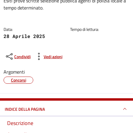
Dettagli della notizia
Esiti prove scritte selezione pubblica agenti di polizia locale a
tempo determinato.
Data:
Tempo di lettura:
28 Aprile 2025
Condividi
Vedi azioni
Argomenti
Concorsi
INDICE DELLA PAGINA
Descrizione