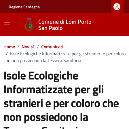
Vai ai contenuti
Vai al footer
Regione Sardegna
Comune di Loiri Porto
San Paolo
Home
/
Novità
/
Comunicati
/
Isole Ecologiche Informatizzate per gli stranieri e per coloro
che non possiedono la Tessera Sanitaria.
Isole Ecologiche
Informatizzate per gli
stranieri e per coloro che
non possiedono la