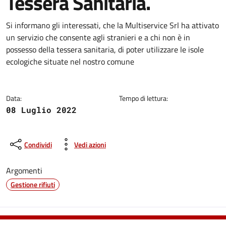
Tessera Sanitaria.
Dettagli della notizia
Si informano gli interessati, che la Multiservice Srl ha attivato
un servizio che consente agli stranieri e a chi non è in
possesso della tessera sanitaria, di poter utilizzare le isole
ecologiche situate nel nostro comune
Data:
Tempo di lettura:
08 Luglio 2022
Condividi
Vedi azioni
Argomenti
Gestione rifiuti