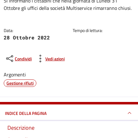
Dettagli della notizia
Si informano i cittadini che nella giornata di Lunedì 31
Ottobre gli uffici della società Multiservice rimarranno chiusi.
Data:
Tempo di lettura:
28 Ottobre 2022
Condividi
Vedi azioni
Argomenti
Gestione rifiuti
INDICE DELLA PAGINA
Descrizione