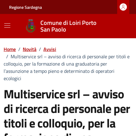
Vai ai contenuti
Vai al footer
Regione Sardegna
Comune di Loiri Porto
San Paolo
Home
/
Novità
/
Avvisi
/
Multiservice srl – avviso di ricerca di personale per titoli e
colloquio, per la formazione di una graduatoria per
l’assunzione a tempo pieno e determinato di operatori
ecologici
Multiservice srl – avviso
di ricerca di personale per
titoli e colloquio, per la