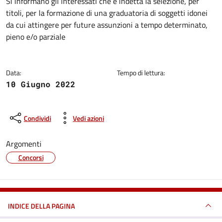
Dettagli della notizia
Si informano gli interessati che è indetta la selezione, per
titoli, per la formazione di una graduatoria di soggetti idonei
da cui attingere per future assunzioni a tempo determinato,
pieno e/o parziale
Data:
Tempo di lettura:
10 Giugno 2022
Condividi
Vedi azioni
Argomenti
Concorsi
INDICE DELLA PAGINA