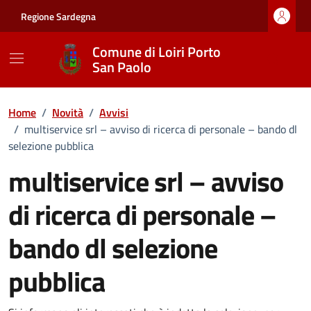
Vai ai contenuti
Vai al footer
Regione Sardegna
Comune di Loiri Porto
San Paolo
Home
/
Novità
/
Avvisi
/
multiservice srl – avviso di ricerca di personale – bando dl
selezione pubblica
multiservice srl – avviso
di ricerca di personale –
bando dl selezione
pubblica