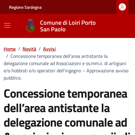
Vai ai contenuti
Vai al footer
Regione Sardegna
Comune di Loiri Porto
San Paolo
Home
/
Novità
/
Avvisi
/
Concessione temporanea dell’area antistante la
delegazione comunale ad Associazioni e ss.mm.ii. di artigiani
e/o hobbisti e/o operatori dell’ingegno – Approvazione avviso
pubblico.
Concessione temporanea
dell’area antistante la
delegazione comunale ad