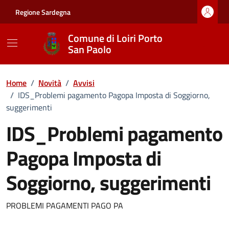
Vai ai contenuti
Vai al footer
Regione Sardegna
Comune di Loiri Porto
San Paolo
Home
/
Novità
/
Avvisi
/
IDS_Problemi pagamento Pagopa Imposta di Soggiorno,
suggerimenti
IDS_Problemi pagamento
Pagopa Imposta di
Soggiorno, suggerimenti
Dettagli della notizia
PROBLEMI PAGAMENTI PAGO PA