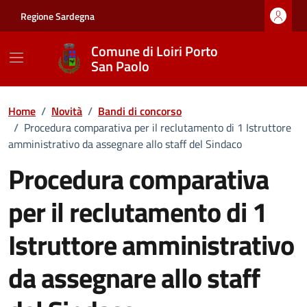
Vai ai contenuti
Vai al footer
Regione Sardegna
Comune di Loiri Porto
San Paolo
Home
/
Novità
/
Bandi di concorso
/
Procedura comparativa per il reclutamento di 1 Istruttore
amministrativo da assegnare allo staff del Sindaco
Procedura comparativa
per il reclutamento di 1
Istruttore amministrativo
da assegnare allo staff