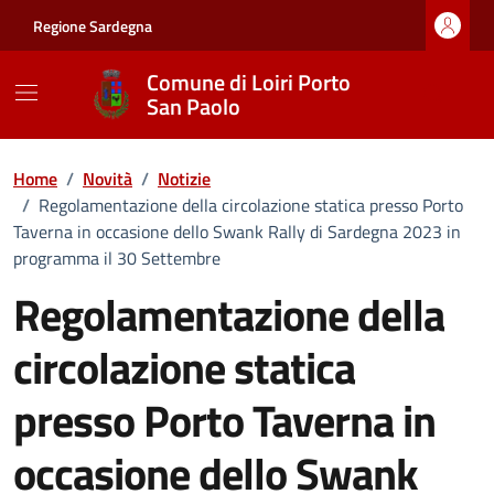
Vai ai contenuti
Vai al footer
Regione Sardegna
Comune di Loiri Porto
San Paolo
Home
/
Novità
/
Notizie
/
Regolamentazione della circolazione statica presso Porto
Taverna in occasione dello Swank Rally di Sardegna 2023 in
programma il 30 Settembre
Regolamentazione della
circolazione statica
presso Porto Taverna in
occasione dello Swank