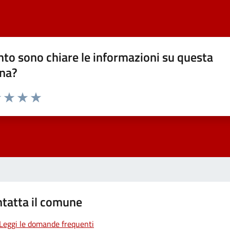
to sono chiare le informazioni su questa
na?
1 stelle su 5
uta 2 stelle su 5
Valuta 3 stelle su 5
Valuta 4 stelle su 5
Valuta 5 stelle su 5
tatta il comune
Leggi le domande frequenti