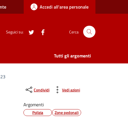
nte
Accedi all'area personale
twitter
Facebook
Seguici su:
Cerca
Tutti gli argomenti
023
Condividi
Vedi azioni
Argomenti
Polizia
Zone pedonali