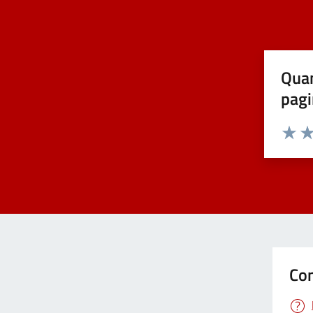
Quan
pagi
Valuta 
Val
Con