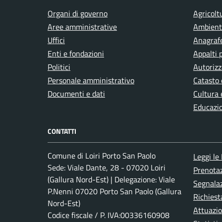
Organi di governo
Agricolt
Aree amministrative
Ambient
Uffici
Anagrafe
Enti e fondazioni
Appalti 
Politici
Autorizz
Personale amministrativo
Catasto 
Documenti e dati
Cultura 
Educazi
CONTATTI
Comune di Loiri Porto San Paolo
Leggi le
Sede: Viale Dante, 28 - 07020 Loiri
Prenota
(Gallura Nord-Est) | Delegazione: Viale
Segnalaz
P.Nenni 07020 Porto San Paolo (Gallura
Richiest
Nord-Est)
Attuazi
Codice fiscale / P. IVA:00336160908