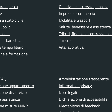
ura e pesca
Giustizia e sicurezza pubblica
e
Imprese e commercio
 e stato civile
Mobilità e trasporti
pubblici
Salute, benessere e assistenza
azioni
Tributi, finanze e contravvenzi
e urbanistica
Turismo
e tempo libero
Vita lavorativa
one e formazione
 FAQ
Amministrazione trasparente
zione appuntamento
Informativa privacy
ione disservizio
Note legali
a assistenza
Dichiarazione di accessibilità
one misure PNRR
Meccanismo di feedback