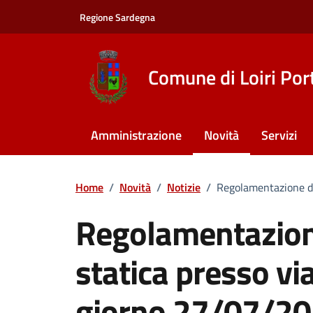
Vai ai contenuti
Vai al footer
Regione Sardegna
Comune di Loiri Por
Amministrazione
Novità
Servizi
Home
/
Novità
/
Notizie
/
Regolamentazione del
Regolamentazione
statica presso via
giorno 27/07/2