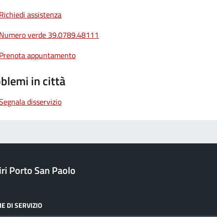
Richiedi assistenza
Numero verde 39.0789.48111
Prenota appuntamento
blemi in città
Segnala disservizio
ri Porto San Paolo
E DI SERVIZIO