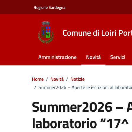
Vai ai contenuti
Vai al footer
Regione Sardegna
Comune di Loiri Por
Amministrazione
Novità
Servizi
Home
/
Novità
/
Notizie
/
Summer2026 – Aperte le iscrizioni al laborator
Summer2026 – Ape
laboratorio “17^ 