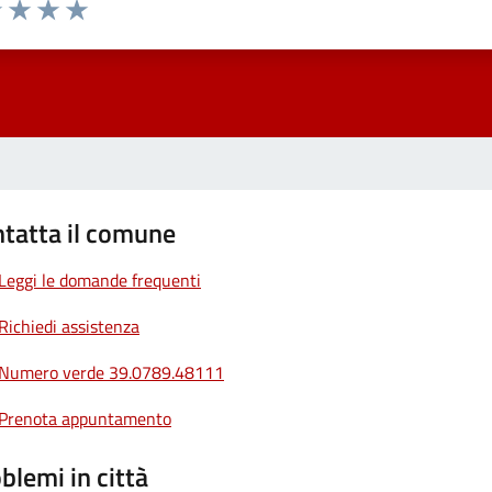
1 stelle su 5
uta 2 stelle su 5
Valuta 3 stelle su 5
Valuta 4 stelle su 5
Valuta 5 stelle su 5
tatta il comune
Leggi le domande frequenti
Richiedi assistenza
Numero verde 39.0789.48111
Prenota appuntamento
blemi in città