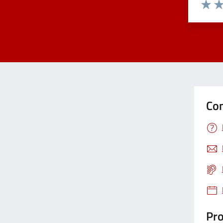
Valuta 
Val
Con
Pro