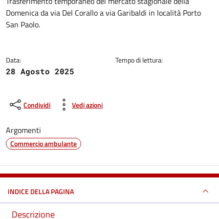
Dettagli della notizia
Trasferimento temporaneo del mercato stagionale della
Domenica da via Del Corallo a via Garibaldi in località Porto
San Paolo.
Data:
Tempo di lettura:
28 Agosto 2025
Condividi
Vedi azioni
Argomenti
Commercio ambulante
INDICE DELLA PAGINA
Descrizione