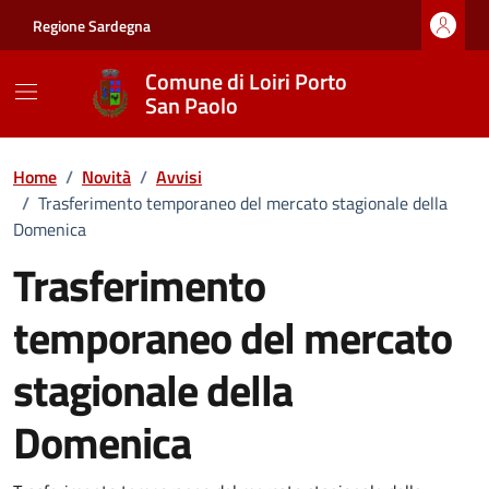
Vai ai contenuti
Vai al footer
Regione Sardegna
Comune di Loiri Porto
San Paolo
Home
/
Novità
/
Avvisi
/
Trasferimento temporaneo del mercato stagionale della
Domenica
Trasferimento
temporaneo del mercato
stagionale della
Domenica