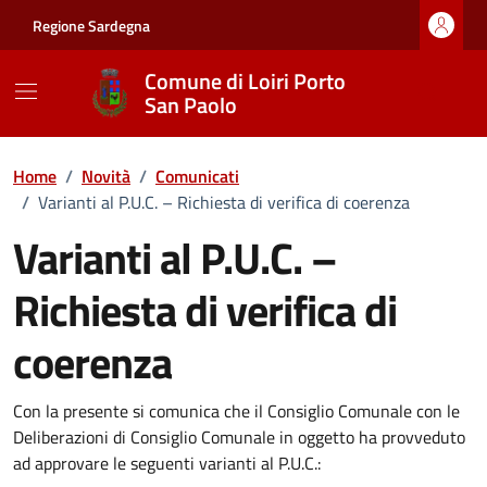
Vai ai contenuti
Vai al footer
Regione Sardegna
Comune di Loiri Porto
San Paolo
Home
/
Novità
/
Comunicati
/
Varianti al P.U.C. – Richiesta di verifica di coerenza
Varianti al P.U.C. –
Richiesta di verifica di
coerenza
Dettagli della notizia
Con la presente si comunica che il Consiglio Comunale con le
Deliberazioni di Consiglio Comunale in oggetto ha provveduto
ad approvare le seguenti varianti al P.U.C.: