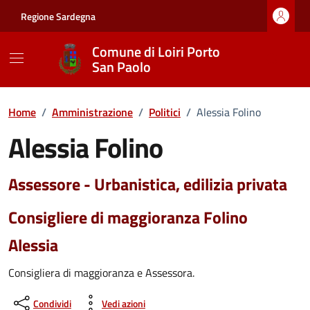
Vai ai contenuti
Vai al footer
Regione Sardegna
Comune di Loiri Porto
San Paolo
Home
/
Amministrazione
/
Politici
/
Alessia Folino
Alessia Folino
Assessore - Urbanistica, edilizia privata
Consigliere di maggioranza Folino
Alessia
Consigliera di maggioranza e Assessora.
Condividi
Vedi azioni