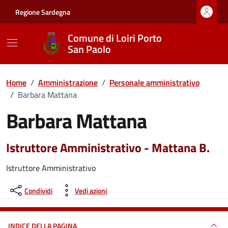
Vai ai contenuti
Vai al footer
Regione Sardegna
Comune di Loiri Porto
San Paolo
Home
/
Amministrazione
/
Personale amministrativo
/
Barbara Mattana
Barbara Mattana
Istruttore Amministrativo - Mattana B.
Istruttore Amministrativo
Condividi
Vedi azioni
INDICE DELLA PAGINA