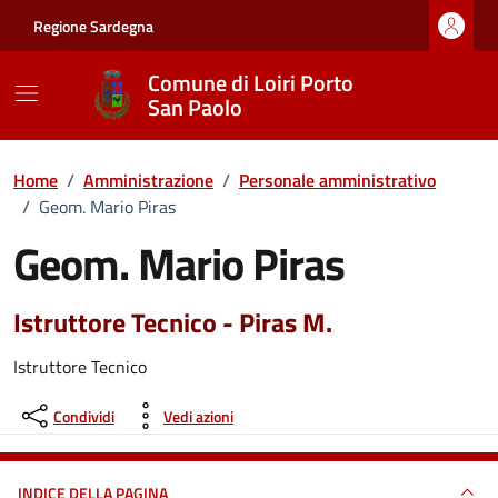
Vai ai contenuti
Vai al footer
Regione Sardegna
Comune di Loiri Porto
San Paolo
Home
/
Amministrazione
/
Personale amministrativo
/
Geom. Mario Piras
Geom. Mario Piras
Istruttore Tecnico - Piras M.
Istruttore Tecnico
Condividi
Vedi azioni
INDICE DELLA PAGINA