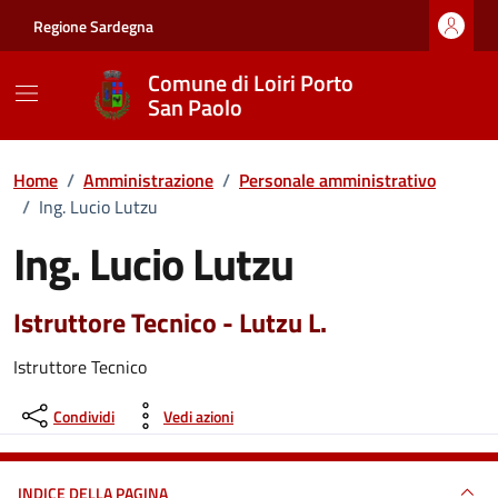
Vai ai contenuti
Vai al footer
Regione Sardegna
Comune di Loiri Porto
San Paolo
Home
/
Amministrazione
/
Personale amministrativo
/
Ing. Lucio Lutzu
Ing. Lucio Lutzu
Istruttore Tecnico - Lutzu L.
Istruttore Tecnico
Condividi
Vedi azioni
INDICE DELLA PAGINA