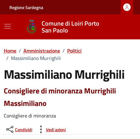
Vai ai contenuti
Vai al footer
Regione Sardegna
Comune di Loiri Porto
San Paolo
Home
/
Amministrazione
/
Politici
/
Massimiliano Murrighili
Massimiliano Murrighili
Consigliere di minoranza Murrighili
Massimiliano
Consigliere di minoranza
Condividi
Vedi azioni