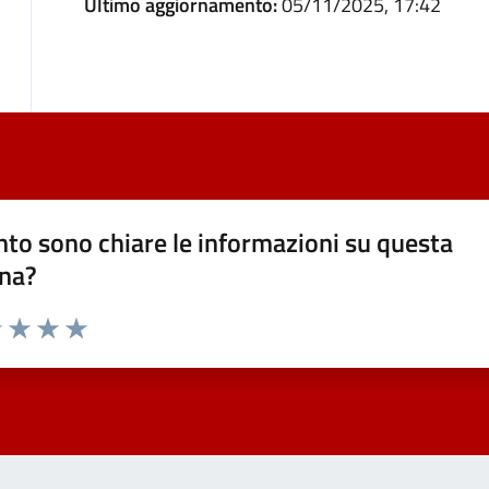
Ultimo aggiornamento:
05/11/2025, 17:42
to sono chiare le informazioni su questa
na?
1 stelle su 5
uta 2 stelle su 5
Valuta 3 stelle su 5
Valuta 4 stelle su 5
Valuta 5 stelle su 5