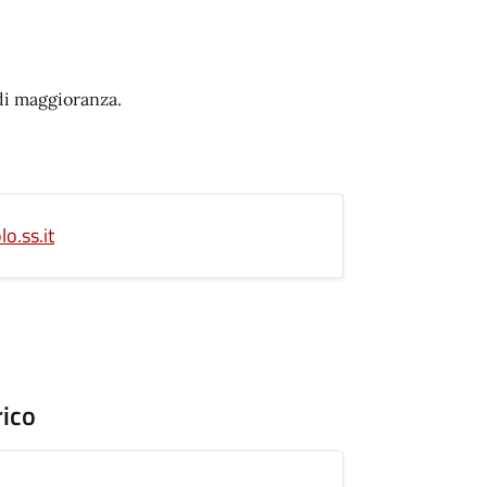
di maggioranza.
o.ss.it
rico