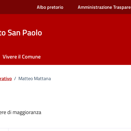
Albo pretorio
Amministrazione Traspare
to San Paolo
Vivere il Comune
rativo
/
Matteo Mattana
iere di maggioranza