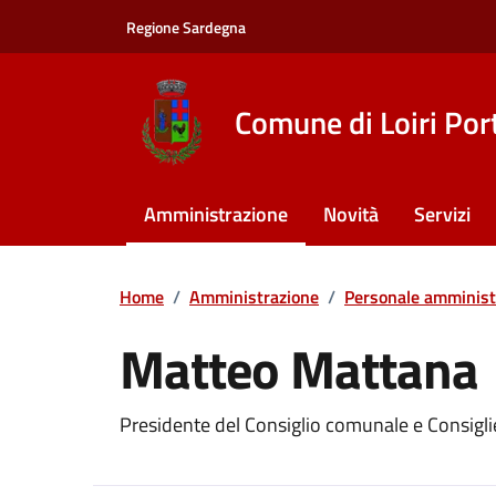
Vai ai contenuti
Vai al footer
Regione Sardegna
Comune di Loiri Por
Amministrazione
Novità
Servizi
Home
/
Amministrazione
/
Personale amminist
Matteo Mattana
Presidente del Consiglio comunale e Consigl