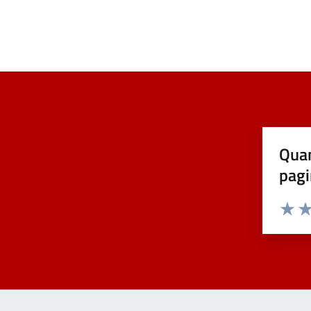
Quan
pagi
Valuta 
Val