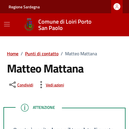
Vai ai contenuti
Vai al footer
Regione Sardegna
Comune di Loiri Porto
San Paolo
Home
/
Punti di contatto
/
Matteo Mattana
Matteo Mattana
Condividi
Vedi azioni
ATTENZIONE
ATTENZIONE