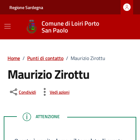
Vai ai contenuti
Vai al footer
Regione Sardegna
Comune di Loiri Porto
San Paolo
Home
/
Punti di contatto
/
Maurizio Zirottu
Maurizio Zirottu
Condividi
Vedi azioni
ATTENZIONE
ATTENZIONE