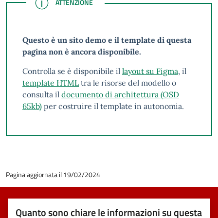
ATTENZIONE
ATTENZIONE
Questo è un sito demo e il template di questa
pagina non è ancora disponibile.
Controlla se è disponibile il
layout su Figma
, il
template HTML
tra le risorse del modello o
consulta il
documento di architettura (OSD
65kb)
per costruire il template in autonomia.
Pagina aggiornata il 19/02/2024
Quanto sono chiare le informazioni su questa