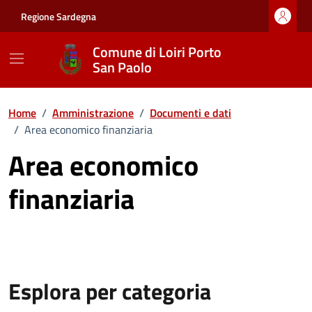
Vai ai contenuti
Vai al footer
Regione Sardegna
Comune di Loiri Porto
San Paolo
Home
/
Amministrazione
/
Documenti e dati
/
Area economico finanziaria
Area economico
finanziaria
Esplora per categoria