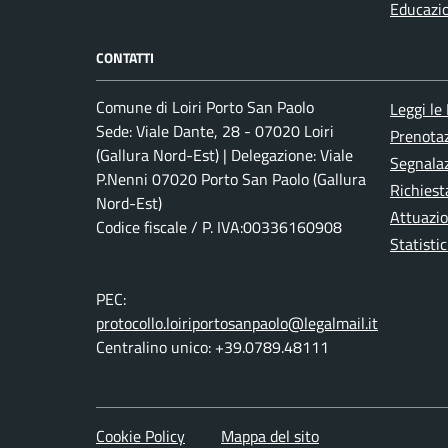
Educazi
CONTATTI
Comune di Loiri Porto San Paolo
Leggi le
Sede: Viale Dante, 28 - 07020 Loiri
Prenota
(Gallura Nord-Est) | Delegazione: Viale
Segnalaz
P.Nenni 07020 Porto San Paolo (Gallura
Richiest
Nord-Est)
Attuazi
Codice fiscale / P. IVA:00336160908
Statistic
PEC:
protocollo.loiriportosanpaolo@legalmail.it
Centralino unico: +39.0789.48111
Cookie Policy
Mappa del sito