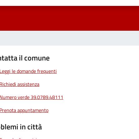
1 stelle su 5
uta 2 stelle su 5
Valuta 3 stelle su 5
Valuta 4 stelle su 5
Valuta 5 stelle su 5
tatta il comune
Leggi le domande frequenti
Richiedi assistenza
Numero verde 39.0789.48111
Prenota appuntamento
blemi in città