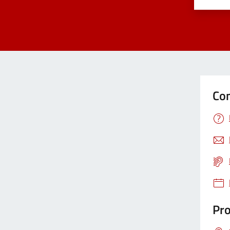
Valuta 
Val
Con
Pro