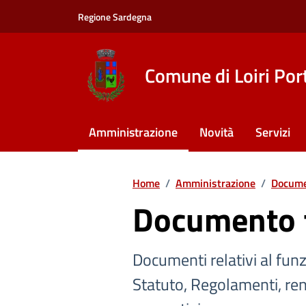
Vai ai contenuti
Vai al footer
Regione Sardegna
Comune di Loiri Por
Amministrazione
Novità
Servizi
Home
/
Amministrazione
/
Docume
Documento 
Documenti relativi al fu
Statuto, Regolamenti, rend