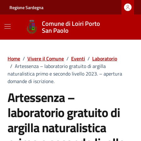
Vai ai contenuti
Vai al footer
Regione Sardegna
Comune di Loiri Porto
San Paolo
Home
/
Vivere il Comune
/
Eventi
/
Laboratorio
/
Artessenza – laboratorio gratuito di argilla
naturalistica primo e secondo livello 2023. – apertura
domande di iscrizione.
Artessenza –
laboratorio gratuito di
argilla naturalistica