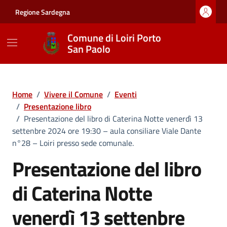
Vai ai contenuti
Vai al footer
Regione Sardegna
Comune di Loiri Porto
San Paolo
Home
/
Vivere il Comune
/
Eventi
/
Presentazione libro
/
Presentazione del libro di Caterina Notte venerdì 13
settenbre 2024 ore 19:30 – aula consiliare Viale Dante
n°28 – Loiri presso sede comunale.
Presentazione del libro
di Caterina Notte
venerdì 13 settenbre