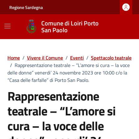
Vai ai contenuti
Vai al footer
Regione Sardegna
Comune di Loiri Porto
San Paolo
Home
/
Vivere il Comune
/
Eventi
/
Spettacolo teatrale
/
Rappresentazione teatrale – “L’amore si cura – la voce
delle donne” venerdi’ 24 novembre 2023 ore 10:00 c/o la
“Casa delle farfalle” di Porto San Paolo.
Rappresentazione
teatrale – “L’amore si
cura – la voce delle