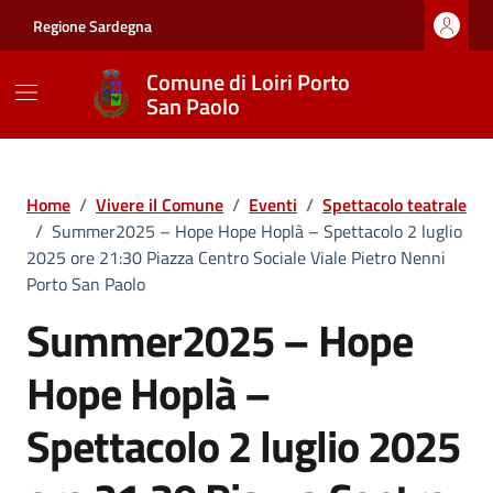
Vai ai contenuti
Vai al footer
Regione Sardegna
Comune di Loiri Porto
San Paolo
Home
/
Vivere il Comune
/
Eventi
/
Spettacolo teatrale
/
Summer2025 – Hope Hope Hoplà – Spettacolo 2 luglio
2025 ore 21:30 Piazza Centro Sociale Viale Pietro Nenni
Porto San Paolo
Summer2025 – Hope
Hope Hoplà –
Spettacolo 2 luglio 2025