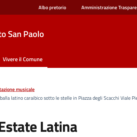
Albo pretorio
Amministrazione Traspare
to San Paolo
Vivere il Comune
tazione musicale
la latino caraibico sotto le stelle in Piazza degli Scacchi Viale Pi
state Latina