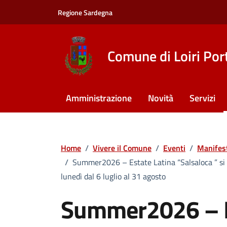
Vai ai contenuti
Vai al footer
Regione Sardegna
Comune di Loiri Por
Amministrazione
Novità
Servizi
Home
/
Vivere il Comune
/
Eventi
/
Manifes
/
Summer2026 – Estate Latina “Salsaloca ” si bal
lunedì dal 6 luglio al 31 agosto
Summer2026 – E