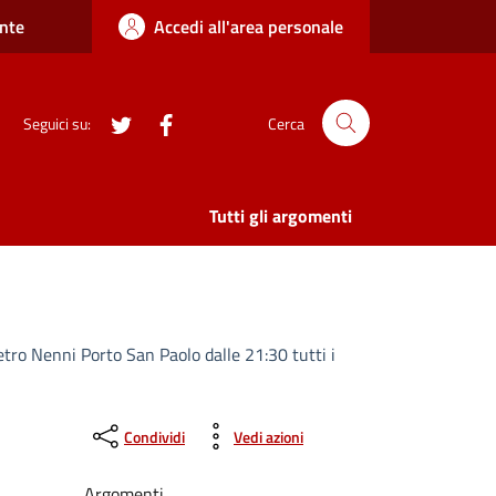
nte
Accedi all'area personale
twitter
Facebook
Seguici su:
Cerca
Tutti gli argomenti
etro Nenni Porto San Paolo dalle 21:30 tutti i
Condividi
Vedi azioni
Argomenti