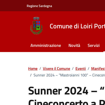
Vai ai contenuti
Vai al footer
Regione Sardegna
Comune di Loiri Por
Amministrazione
Novità
Servizi
Home
/
Vivere il Comune
/
Eventi
/
Manifes
/
Sunner 2024 – “Mastroianni 100” – Cineconce
Sunner 2024 – “
Cineconcerto a P