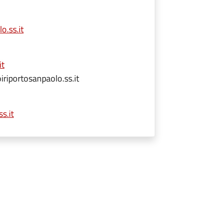
o.ss.it
it
riportosanpaolo.ss.it
s.it