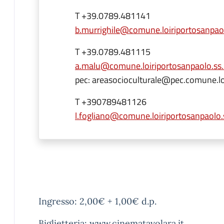
T +39.0789.481141
b.murrighile@comune.loiriportosanpaol
T +39.0789.481115
a.malu@comune.loiriportosanpaolo.ss.
pec: areasocioculturale@pec.comune.loi
T +390789481126
l.fogliano@comune.loiriportosanpaolo.s
Ingresso: 2,00€ + 1,00€ d.p.
Biglietteria: www.cinematavolara.it