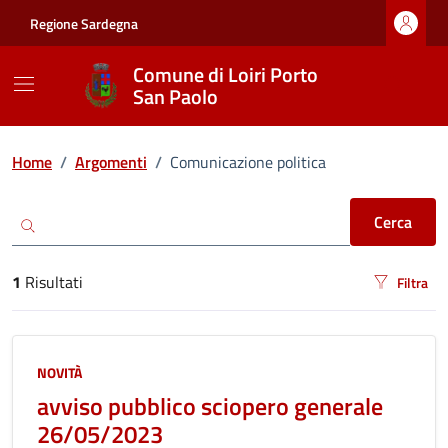
Vai ai contenuti
Vai al footer
Regione Sardegna
Comune di Loiri Porto
San Paolo
Ricerca
Home
/
Argomenti
/
Comunicazione politica
Cerca
1
Risultati
Filtra
risultati di ricerca
NOVITÀ
avviso pubblico sciopero generale
26/05/2023