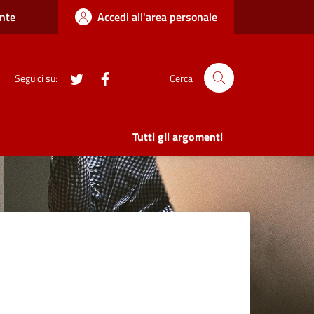
nte
Accedi all'area personale
twitter
Facebook
Seguici su:
Cerca
Tutti gli argomenti