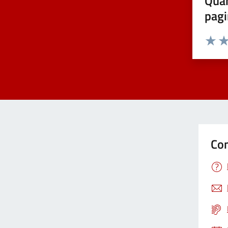
Quan
pagi
Valuta 
Val
Con