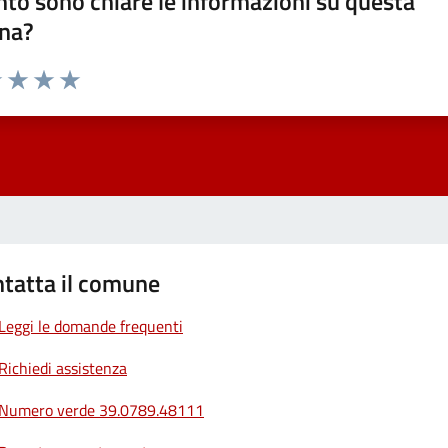
to sono chiare le informazioni su questa
na?
1 stelle su 5
uta 2 stelle su 5
Valuta 3 stelle su 5
Valuta 4 stelle su 5
Valuta 5 stelle su 5
tatta il comune
Leggi le domande frequenti
Richiedi assistenza
Numero verde 39.0789.48111