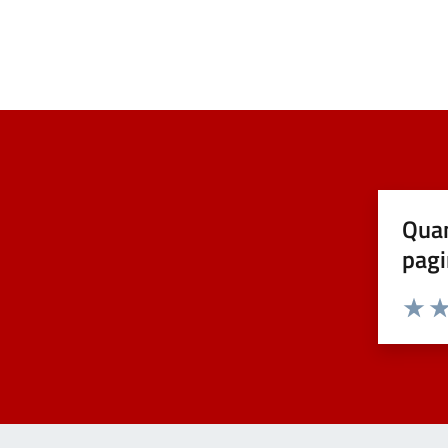
Quan
pagi
Valuta 
Val