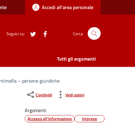
nte
Accedi all'area personale
twitter
Facebook
Seguici su:
Cerca
Tutti gli argomenti
ntimafia – persone giuridiche
Condividi
Vedi azioni
Argomenti
Accesso all'informazione
Imprese