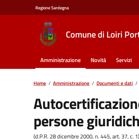
Vai ai contenuti
Vai al footer
Regione Sardegna
Comune di Loiri Por
Amministrazione
Novità
Servizi
Home
/
Amministrazione
/
Documenti e dati
/
Autocertificazion
persone giuridic
Dettagli del documento
(d.P.R. 28 dicembre 2000, n. 445, art. 37, c. 1