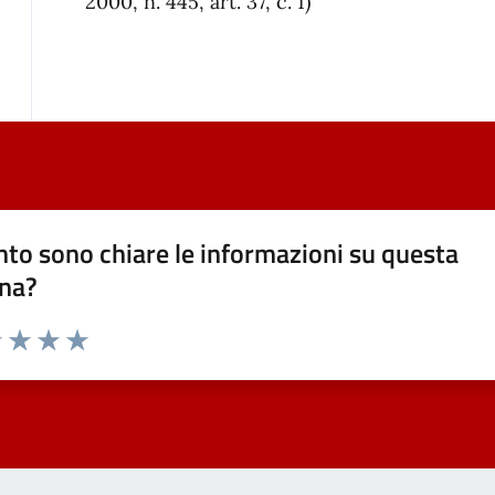
2000, n. 445, art. 37, c. 1)
to sono chiare le informazioni su questa
na?
1 stelle su 5
uta 2 stelle su 5
Valuta 3 stelle su 5
Valuta 4 stelle su 5
Valuta 5 stelle su 5