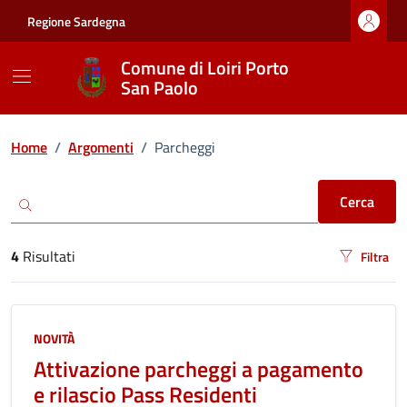
Vai ai contenuti
Vai al footer
Regione Sardegna
Comune di Loiri Porto
San Paolo
Ricerca
Home
/
Argomenti
/
Parcheggi
Cerca
4
Risultati
Filtra
risultati di ricerca
NOVITÀ
Attivazione parcheggi a pagamento
e rilascio Pass Residenti