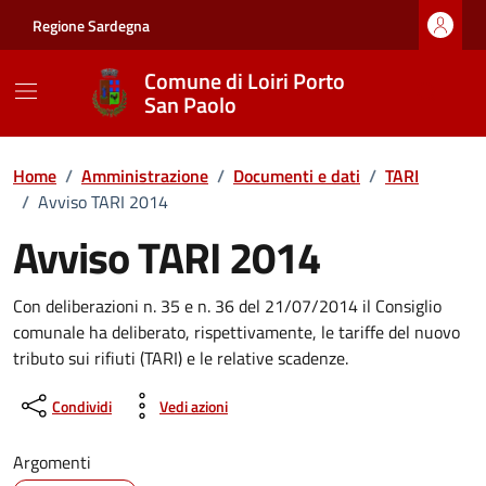
Vai ai contenuti
Vai al footer
Regione Sardegna
Comune di Loiri Porto
San Paolo
Home
/
Amministrazione
/
Documenti e dati
/
TARI
/
Avviso TARI 2014
Avviso TARI 2014
Dettagli del documento
Con deliberazioni n. 35 e n. 36 del 21/07/2014 il Consiglio
comunale ha deliberato, rispettivamente, le tariffe del nuovo
tributo sui rifiuti (TARI) e le relative scadenze.
Condividi
Vedi azioni
Argomenti