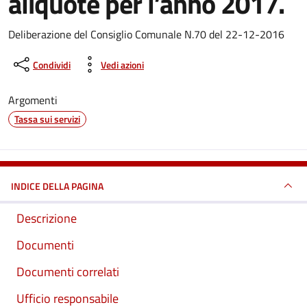
aliquote per l’anno 2017.
Dettagli del documento
Deliberazione del Consiglio Comunale N.70 del 22-12-2016
Condividi
Vedi azioni
Argomenti
Tassa sui servizi
INDICE DELLA PAGINA
Descrizione
Documenti
Documenti correlati
Ufficio responsabile