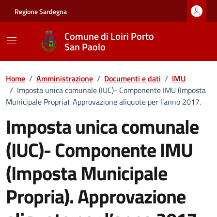
Vai ai contenuti
Vai al footer
Regione Sardegna
Comune di Loiri Porto
San Paolo
Home
/
Amministrazione
/
Documenti e dati
/
IMU
/
Imposta unica comunale (IUC)- Componente IMU (Imposta
Municipale Propria). Approvazione aliquote per l’anno 2017.
Imposta unica comunale
(IUC)- Componente IMU
(Imposta Municipale
Propria). Approvazione