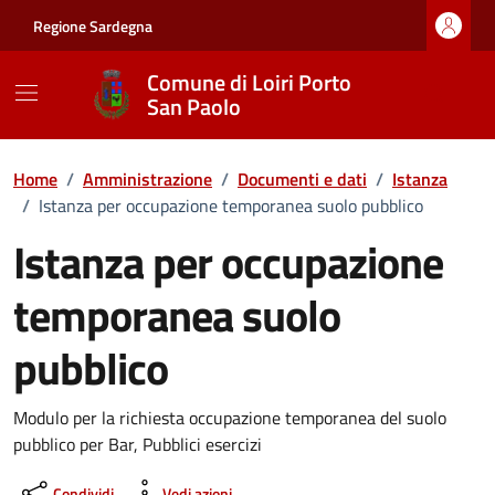
Vai ai contenuti
Vai al footer
Regione Sardegna
Comune di Loiri Porto
San Paolo
Home
/
Amministrazione
/
Documenti e dati
/
Istanza
/
Istanza per occupazione temporanea suolo pubblico
Istanza per occupazione
temporanea suolo
pubblico
Dettagli del documento
Modulo per la richiesta occupazione temporanea del suolo
pubblico per Bar, Pubblici esercizi
Condividi
Vedi azioni