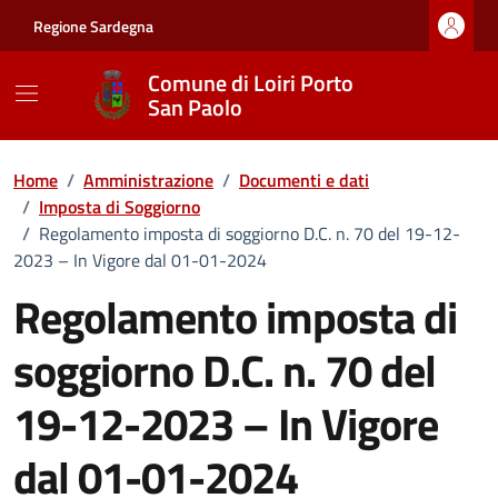
Vai ai contenuti
Vai al footer
Regione Sardegna
Comune di Loiri Porto
San Paolo
Home
/
Amministrazione
/
Documenti e dati
/
Imposta di Soggiorno
/
Regolamento imposta di soggiorno D.C. n. 70 del 19-12-
2023 – In Vigore dal 01-01-2024
Regolamento imposta di
soggiorno D.C. n. 70 del
19-12-2023 – In Vigore
dal 01-01-2024