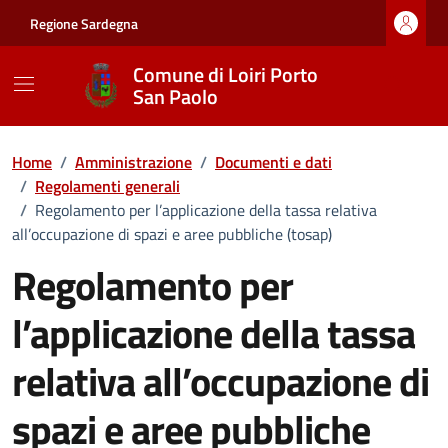
Vai ai contenuti
Vai al footer
Regione Sardegna
Comune di Loiri Porto
San Paolo
Home
/
Amministrazione
/
Documenti e dati
/
Regolamenti generali
/
Regolamento per l’applicazione della tassa relativa
all’occupazione di spazi e aree pubbliche (tosap)
Regolamento per
l’applicazione della tassa
relativa all’occupazione di
spazi e aree pubbliche