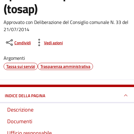
(tosap)
Dettagli del documento
Approvato con Deliberazione del Consiglio comunale N. 33 del
21/07/2014
Condividi
Vedi azioni
Argomenti
Tassa sui servizi
Trasparenza amministrativa
INDICE DELLA PAGINA
Descrizione
Documenti
Ufficio responsabile