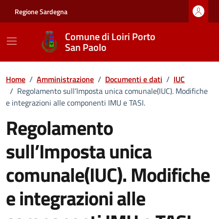
Vai ai contenuti
Vai al footer
Regione Sardegna
Comune di Loiri Porto
San Paolo
Home
/
Amministrazione
/
Documenti e dati
/
IUC
/
Regolamento sull’Imposta unica comunale(IUC). Modifiche
e integrazioni alle componenti IMU e TASI.
Regolamento
sull’Imposta unica
comunale(IUC). Modifiche
e integrazioni alle