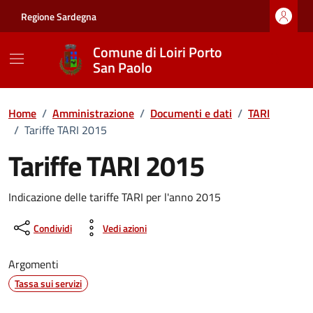
Vai ai contenuti
Vai al footer
Regione Sardegna
Comune di Loiri Porto
San Paolo
Home
/
Amministrazione
/
Documenti e dati
/
TARI
/
Tariffe TARI 2015
Tariffe TARI 2015
Dettagli del documento
Indicazione delle tariffe TARI per l'anno 2015
Condividi
Vedi azioni
Argomenti
Tassa sui servizi