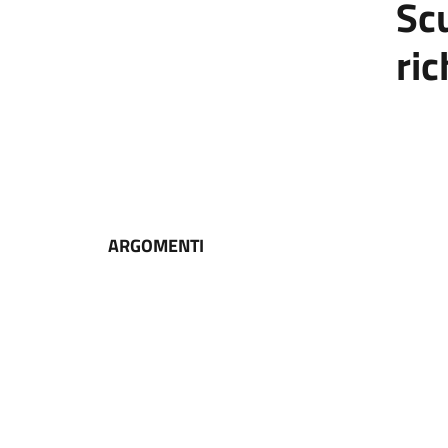
Sc
ric
ARGOMENTI