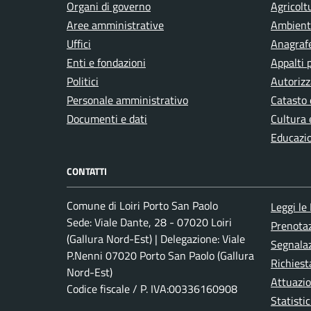
Organi di governo
Agricolt
Aree amministrative
Ambient
Uffici
Anagrafe
Enti e fondazioni
Appalti 
Politici
Autorizz
Personale amministrativo
Catasto 
Documenti e dati
Cultura 
Educazi
CONTATTI
Comune di Loiri Porto San Paolo
Leggi le
Sede: Viale Dante, 28 - 07020 Loiri
Prenota
(Gallura Nord-Est) | Delegazione: Viale
Segnalaz
P.Nenni 07020 Porto San Paolo (Gallura
Richiest
Nord-Est)
Attuazi
Codice fiscale / P. IVA:00336160908
Statistic