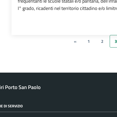
frequentanti le scuole statali e/o paritaria, dell’inf
I° grado, ricadenti nel territorio cittadino e/o limit
«
1
2
3
ri Porto San Paolo
E DI SERVIZIO