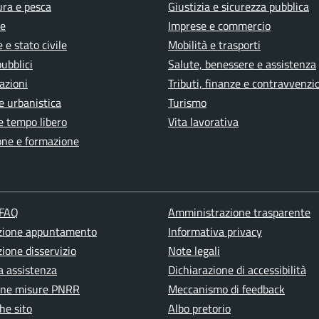
ura e pesca
Giustizia e sicurezza pubblica
e
Imprese e commercio
 e stato civile
Mobilità e trasporti
pubblici
Salute, benessere e assistenza
azioni
Tributi, finanze e contravvenzi
e urbanistica
Turismo
e tempo libero
Vita lavorativa
one e formazione
 FAQ
Amministrazione trasparente
zione appuntamento
Informativa privacy
ione disservizio
Note legali
a assistenza
Dichiarazione di accessibilità
one misure PNRR
Meccanismo di feedback
he sito
Albo pretorio