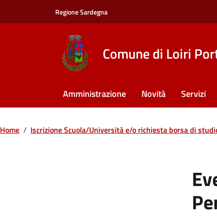
Vai ai contenuti
Vai al footer
Regione Sardegna
Comune di Loiri Por
Amministrazione
Novità
Servizi
Home
/
Iscrizione Scuola/Università e/o richiesta borsa di studi
Eve
Pe