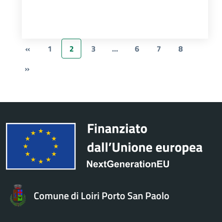
«
1
2
3
…
6
7
8
»
Comune di Loiri Porto San Paolo